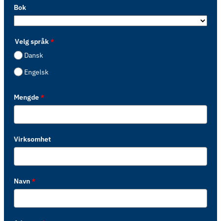
Bok
Velg språk
*
Dansk
Engelsk
Mengde
*
Virksomhet
Navn
*