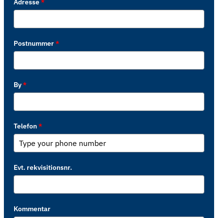
Adresse
*
Postnummer
*
By
*
Telefon
*
Evt. rekvisitionsnr.
Kommentar